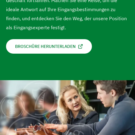
Geschäft fortfahren. Machen Sie eine Reise, um die
e
e
i
ideale Antwort auf Ihre Eingangsbestimmungen zu
n
n
n
finden, und entdecken Sie den Weg, der unsere Position
g
als Eingangsexperte festigt.
e
n
BROSCHÜRE HERUNTERLADEN