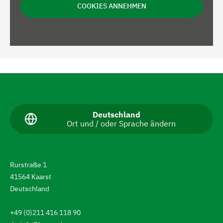
COOKIES ANNEHMEN
N
a
v
A
Deutschland
Ort und / oder Sprache ändern
k
i
t
g
u
e
i
l
Rurstraße 1
l
e
41564 Kaarst
e
r
S
Deutschland
p
e
r
+49 (0)211 416 118 90
a
n
c