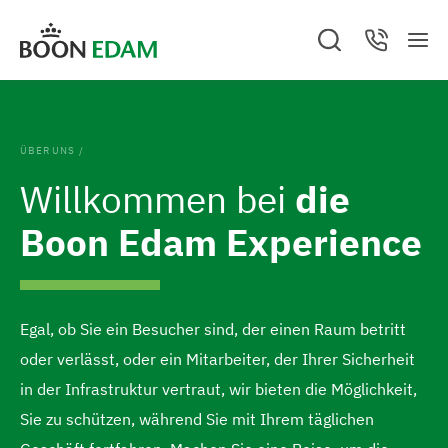
Z
Z
Sie befinden sich auf Boon Edam DEUTSCHLAND
A
S
C
u
u
b
M
e
o
Z
b
e
a
n
m
m
r
GO TO BOON EDAM UNITED STATES
u
n
r
t
e
c
a
u
I
F
r
c
h
c
Change location and/or language
.
t
n
o
h
C
H
e
ÜBER UNS
/
l
h
o
n
o
o
Willkommen bei
die
s
a
t
m
e
l
e
Boon Edam Experience
d
e
t
r
p
s
s
a
p
p
g
Egal, ob Sie ein Besucher sind, der einen Raum betritt
r
r
e
oder verlässt, oder ein Mitarbeiter, der Ihrer Sicherheit
i
i
s
in der Infrastruktur vertraut, wir bieten die Möglichkeit,
n
n
p
Sie zu schützen, während Sie mit Ihrem täglichen
g
g
r