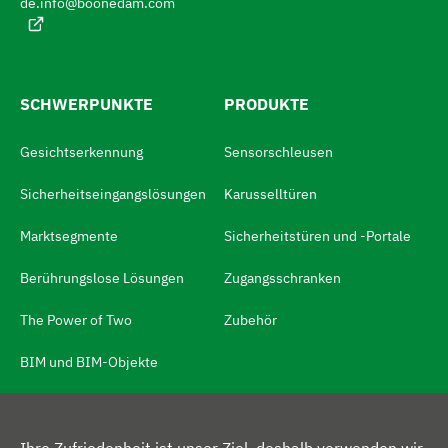
de.info@boonedam.com
S
h
e
i
:
e
z
SCHWERPUNKTE
PRODUKTE
u
Gesichtserkennung
Sensorschleusen
m
S
Sicherheitseingangslösungen
Karusselltüren
p
Marktsegmente
Sicherheitstüren und -Portale
r
Berührungslose Lösungen
Zugangsschranken
a
c
The Power of Two
Zubehör
h
BIM und BIM-Objekte
s
c
h
MEHR