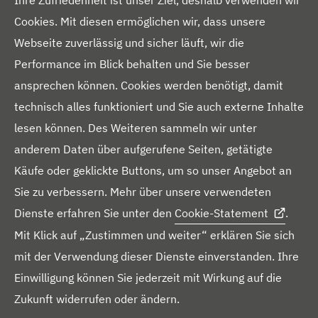
Ihre Zufriedenheit ist unser Ziel, deshalb verwenden wir
a
Cookies. Mit diesen ermöglichen wir, dass unsere
Über uns
l
Webseite zuverlässig und sicher läuft, wir die
t
Presseportal
Performance im Blick behalten und Sie besser
e
ansprechen können. Cookies werden benötigt, damit
Blog
r
technisch alles funktioniert und Sie auch externe Inhalte
Downloads
N
lesen können. Des Weiteren sammeln wir unter
a
Kontakt
anderem Daten über aufgerufene Seiten, getätigte
v
Käufe oder geklickte Buttons, um so unser Angebot an
i
Sie zu verbessern. Mehr über unsere verwendeten
g
Dienste erfahren Sie unter den
Cookie-Statement
.
i
Mit Klick auf „Zustimmen und weiter“ erklären Sie sich
e
F
mit der Verwendung dieser Dienste einverstanden. Ihre
r
L
Y
F
I
X
o
Einwilligung können Sie jederzeit mit Wirkung auf die
e
i
o
a
n
i
l
Zukunft widerrufen oder ändern.
L
n
n
u
c
s
n
g
Datenschutz
Haftungsausschluss
Cookie Statement
e