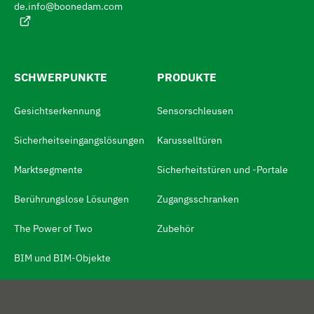
c
de.info@boonedam.com
S
h
e
i
:
e
z
SCHWERPUNKTE
PRODUKTE
u
Gesichtserkennung
Sensorschleusen
m
S
Sicherheitseingangslösungen
Karusselltüren
p
Marktsegmente
Sicherheitstüren und -Portale
r
Berührungslose Lösungen
Zugangsschranken
a
c
The Power of Two
Zubehör
h
BIM und BIM-Objekte
s
c
h
MEHR