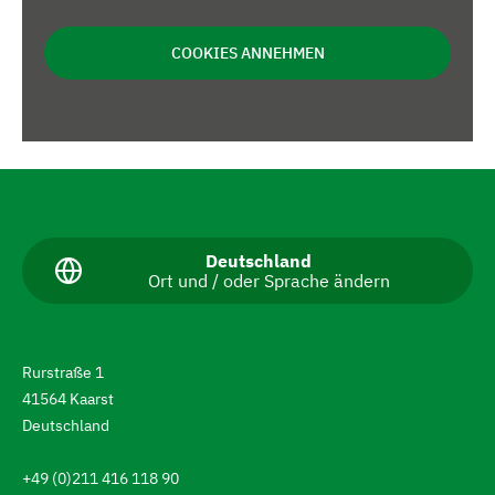
COOKIES ANNEHMEN
N
a
v
A
Deutschland
Ort und / oder Sprache ändern
k
i
t
g
u
e
i
l
Rurstraße 1
l
e
41564 Kaarst
e
r
S
Deutschland
p
e
r
+49 (0)211 416 118 90
a
n