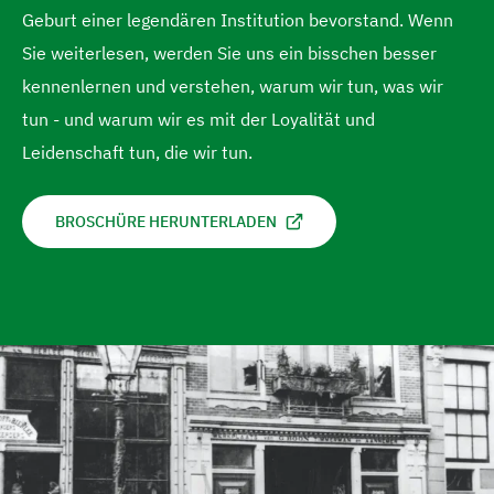
e
e
Geburt einer legendären Institution bevorstand. Wenn
i
n
n
Sie weiterlesen, werden Sie uns ein bisschen besser
n
kennenlernen und verstehen, warum wir tun, was wir
g
tun - und warum wir es mit der Loyalität und
e
Leidenschaft tun, die wir tun.
n
BROSCHÜRE HERUNTERLADEN