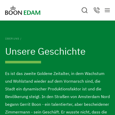
Z
Z
Sie befinden sich auf Boon Edam DEUTSCHLAND
A
S
C
u
u
b
M
e
o
Z
b
e
a
n
m
m
r
GO TO BOON EDAM UNITED STATES
u
n
r
t
e
c
a
u
I
F
r
c
h
c
Change location and/or language
.
t
n
o
h
C
H
e
ÜBER UNS
/
l
h
o
n
o
o
Unsere Geschichte
s
a
t
m
e
l
e
d
e
t
r
p
s
s
Es ist das zweite Goldene Zeitalter, in dem Wachstum
a
p
p
und Wohlstand wieder auf dem Vormarsch sind, die
g
r
r
Stadt ein dynamischer Produktionsfaktor ist und die
e
i
i
Bevölkerung steigt. In den Straßen von Amsterdam Nord
s
n
n
begann Gerrit Boon - ein talentierter, aber bescheidener
p
g
g
Zimmermann - sein Geschäft. Er wusste nicht, dass die
r