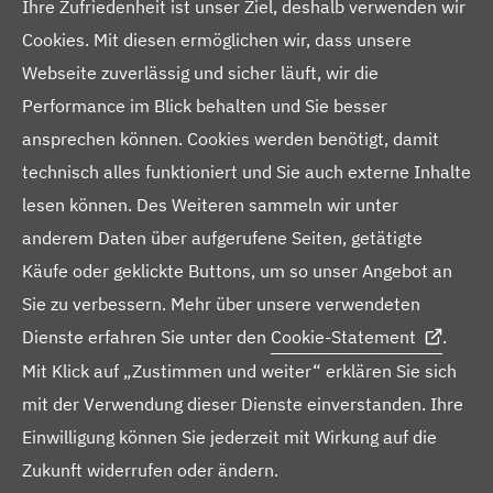
Ihre Zufriedenheit ist unser Ziel, deshalb verwenden wir
a
Cookies. Mit diesen ermöglichen wir, dass unsere
Über uns
l
Webseite zuverlässig und sicher läuft, wir die
t
Presseportal
Performance im Blick behalten und Sie besser
e
ansprechen können. Cookies werden benötigt, damit
Blog
r
technisch alles funktioniert und Sie auch externe Inhalte
Downloads
N
lesen können. Des Weiteren sammeln wir unter
a
Kontakt
anderem Daten über aufgerufene Seiten, getätigte
v
Käufe oder geklickte Buttons, um so unser Angebot an
i
Sie zu verbessern. Mehr über unsere verwendeten
g
Dienste erfahren Sie unter den
Cookie-Statement
.
i
Mit Klick auf „Zustimmen und weiter“ erklären Sie sich
e
F
mit der Verwendung dieser Dienste einverstanden. Ihre
r
L
Y
F
I
X
o
Einwilligung können Sie jederzeit mit Wirkung auf die
e
i
o
a
n
i
l
Zukunft widerrufen oder ändern.
L
n
n
u
c
s
n
g
Datenschutz
Haftungsausschluss
Cookie Statement
e