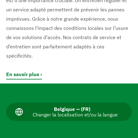
est d’une importance cruciale. Un entretien régulier et
un service adapté permettent de prévenir les pannes
imprévues. Grâce à notre grande expérience, nous
connaissons l’impact des conditions locales sur l’usure
de vos solutions d’accès. Nos contrats de service et
d’entretien sont parfaitement adaptés à ces
spécificités.
En savoir plus
A
l
l
L
Belgique — (FR)
Changer la localisation et/ou la langue
a
e
n
r
g
u
a
e