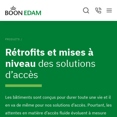
A
A
Vous êtes sur le site de Boon Edam BELGIQUE.
A
S
C
l
l
n
M
e
o
A
n
e
a
n
l
l
u
GO TO BOON EDAM UNITED STATES
l
n
r
t
l
c
a
u
e
e
l
e
h
c
Change location and/or language
.
t
r
r
r
C
e
PRODUITS
/
l
a
e
r
o
Rétrofits et mises à
s
u
n
à
e
c
b
niveau
des solutions
d
l
o
a
a
d’accès
n
s
p
t
d
a
e
e
g
Les bâtiments sont conçus pour durer toute une vie et il
n
p
e
en va de même pour nos solutions d’accès. Pourtant, les
u
a
d
attentes en matière d’accès fluide évoluent à mesure
g
'