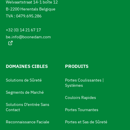
Welvaartstraat 14-1 boîte 12
a
u
B-2200 Herentals Belgique
c
c
t
TVA : 0479.695.286
u
h
e
+32 (0) 14 21 67 17
l
a
l
be.info@boonedam.com
n
e
:
g
e
m
DOMAINES CIBLES
PRODUITS
e
Solutions de Sûreté
Portes Coulissantes |
n
Systèmes
t
Segments de Marché
Couloirs Rapides
d
Solutions D’entrée Sans
e
Contact
Portes Tournantes
l
Reconnaissance Faciale
Portes et Sas de Sûreté
a