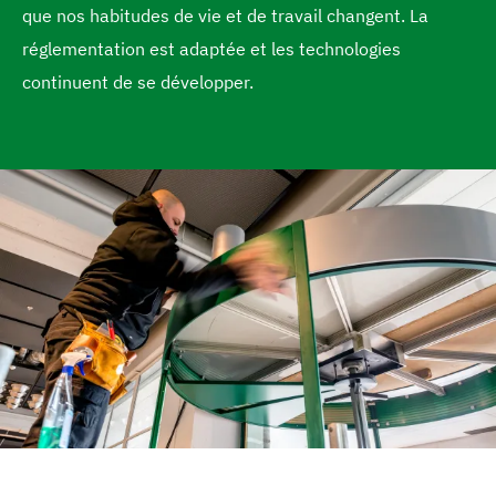
que nos habitudes de vie et de travail changent. La
e
a
réglementation est adaptée et les technologies
c
continuent de se développer.
c
u
e
i
l