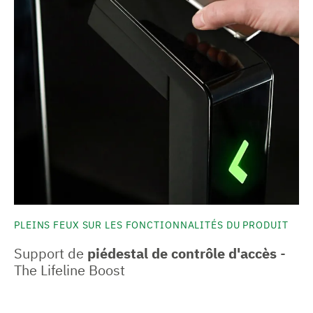
PLEINS FEUX SUR LES FONCTIONNALITÉS DU PRODUIT
Support de
piédestal de contrôle d'accès
-
The Lifeline Boost