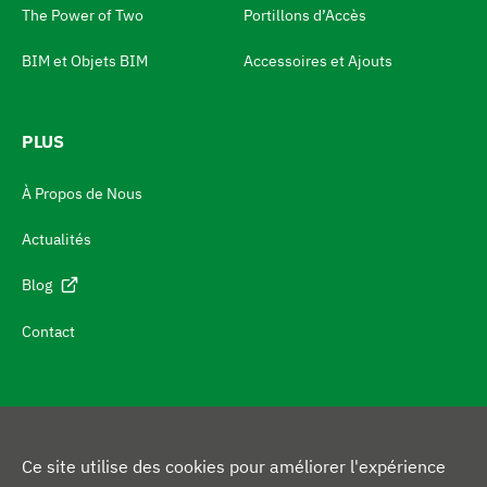
The Power of Two
Portillons d’Accès
n
g
BIM et Objets BIM
Accessoires et Ajouts
u
e
PLUS
A
l
À Propos de Nous
l
Actualités
e
r
Blog
a
Contact
u
x
i
n
Ce site utilise des cookies pour améliorer l'expérience
f
V