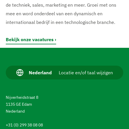
de techniek, sales, marketing en meer. Groei met ons
mee en word onderdeel van een dynamisch en
internationaal bedrijf in een technologische branche.
Bekijk onze vacatures
N
a
v
H
Nederland
Locatie en/of taal wijzigen
u
i
i
g
d
i
e
Nijverheidstraat 8
g
e
r
1135 GE Edam
t
Nederland
e
a
a
n
l
+31 (0) 299 38 08 08