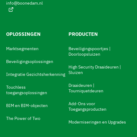
:
n
info@boonedam.nl
a
a
r
OPLOSSINGEN
PRODUCTEN
d
e
Marktsegmenten
Beveiligingspoortjes |
Doorloopsluizen
t
Beveiligingsoplossingen
a
High Security Draaideuren |
Sluizen
a
Integratie Gezichtsherkenning
l
Draaideuren |
Touchless
Tourniquetdeuren
s
toegangsoplossingen
w
Add-Ons voor
BIM en BIM-objecten
Toegangsproducten
i
The Power of Two
t
Moderniseringen en Upgrades
c