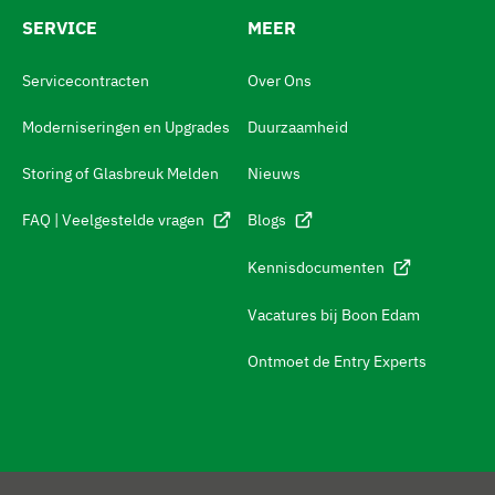
h
SERVICE
MEER
N
a
Servicecontracten
Over Ons
v
Moderniseringen en Upgrades
Duurzaamheid
i
g
Storing of Glasbreuk Melden
Nieuws
e
FAQ | Veelgestelde vragen
Blogs
r
Kennisdocumenten
e
n
Vacatures bij Boon Edam
n
Ontmoet de Entry Experts
a
a
r
c