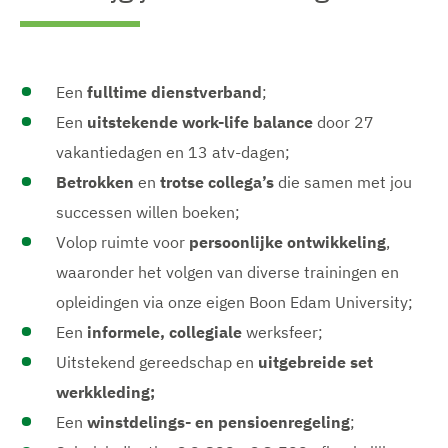
o
e
o
o
t
l
t
t
e
d
e
e
a
i
a
a
f
n
f
f
Een
fulltime dienstverband
;
b
g
b
b
Een
uitstekende work-life balance
door 27
e
w
e
e
e
e
e
e
vakantiedagen en 13 atv-dagen;
l
e
l
l
d
r
d
d
Betrokken
en
trotse collega’s
die samen met jou
i
g
i
i
successen willen boeken;
n
e
n
n
g
v
g
g
Volop ruimte voor
persoonlijke ontwikkeling
,
w
e
w
w
e
n
e
e
waaronder het volgen van diverse trainingen en
e
e
e
opleidingen via onze eigen Boon Edam University;
r
r
r
g
g
g
Een
informele, collegiale
werksfeer;
e
e
e
v
v
v
Uitstekend gereedschap en
uitgebreide set
e
e
e
werkkleding;
n
n
n
Een
winstdelings- en pensioenregeling
;