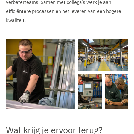
verbeterteams. Samen met collega’s werk je aan
efficiëntere processen en het leveren van een hogere
kwaliteit.
V
e
r
g
r
o
t
V
e
V
V
e
a
e
e
r
f
r
r
Wat krijg je ervoor terug?
g
b
g
g
r
e
r
r