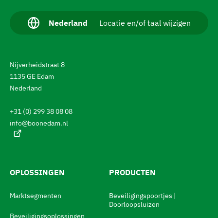
a
v
H
Nederland
Locatie en/of taal wijzigen
u
i
i
g
d
i
e
Nijverheidstraat 8
g
e
r
1135 GE Edam
t
Nederland
e
a
a
n
l
+31 (0) 299 38 08 08
:
n
info@boonedam.nl
a
a
r
OPLOSSINGEN
PRODUCTEN
d
e
Marktsegmenten
Beveiligingspoortjes |
Doorloopsluizen
t
Beveiligingsoplossingen