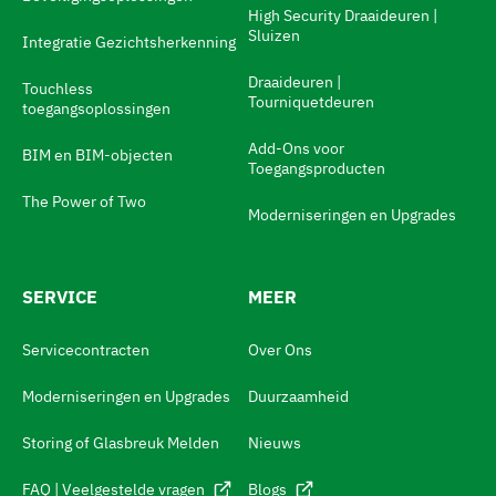
a
High Security Draaideuren |
Sluizen
a
Integratie Gezichtsherkenning
l
Draaideuren |
Touchless
Tourniquetdeuren
s
toegangsoplossingen
w
Add-Ons voor
BIM en BIM-objecten
Toegangsproducten
i
The Power of Two
t
Moderniseringen en Upgrades
c
h
SERVICE
MEER
N
a
Servicecontracten
Over Ons
v
Moderniseringen en Upgrades
Duurzaamheid
i
g
Storing of Glasbreuk Melden
Nieuws
e
FAQ | Veelgestelde vragen
Blogs