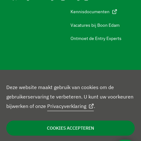
r
Kennisdocumenten
e
n
Vacatures bij Boon Edam
n
Ontmoet de Entry Experts
a
a
r
c
o
V
Deze website maakt gebruik van cookies om de
n
L
Y
X
F
I
o
gebruikerservaring te verbeteren. U kunt uw voorkeuren
t
i
o
p
a
n
l
bijwerken of onze
Privacyverklaring
.
J
a
n
u
r
c
s
g
Privacybeleid
Disclaimer
Cookieverklaring
u
c
r
k
T
o
e
t
o
Leveringsvoorwaarden
i
t
COOKIES ACCEPTEREN
d
e
u
f
b
a
n
i
g
d
b
i
o
g
s
s