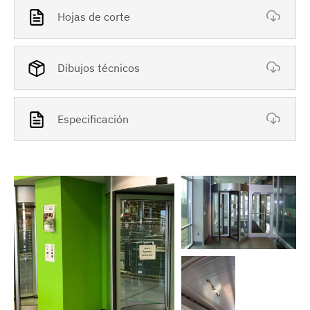
Hojas de corte
Dibujos técnicos
Especificación
V
e
r
i
m