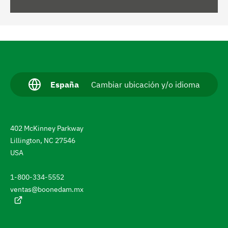
N
a
v
I
España
Cambiar ubicación y/o idioma
d
e
i
g
o
m
a
402 McKinney Parkway
a
a
r
Lillington, NC 27546
c
USA
h
t
u
a
a
1-800-334-5552
l
s
ventas@boonedam.mx
:
t
a