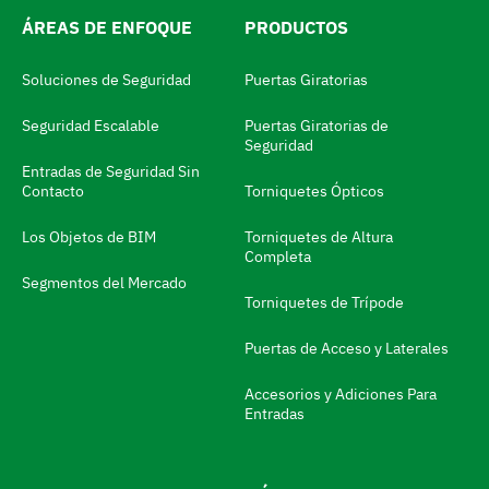
e
ÁREAS DE ENFOQUE
PRODUCTOS
l
m
Soluciones de Seguridad
Puertas Giratorias
o
Seguridad Escalable
Puertas Giratorias de
d
Seguridad
i
Entradas de Seguridad Sin
Contacto
Torniquetes Ópticos
f
i
Los Objetos de BIM
Torniquetes de Altura
Completa
c
Segmentos del Mercado
a
Torniquetes de Trípode
d
Puertas de Acceso y Laterales
o
Accesorios y Adiciones Para
r
Entradas
d
e