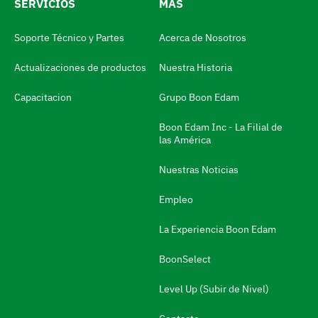
SERVICIOS
MÁS
i
d
Soporte Técnico y Partes
Acerca de Nosotros
i
Actualizaciones de productos
Nuestra Historia
o
m
Capacitacion
Grupo Boon Edam
a
Boon Edam Inc - La Filial de
N
las América
a
Nuestras Noticias
v
e
Empleo
g
La Experiencia Boon Edam
a
BoonSelect
r
a
Level Up (Subir de Nivel)
l