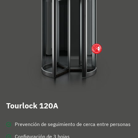
n
i
c
i
o
Tourlock 120A
Prevención de seguimiento de cerca entre personas
Configuración de 3 hojas