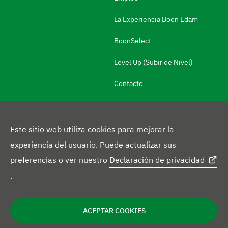
g
La Experiencia Boon Edam
a
BoonSelect
r
a
Level Up (Subir de Nivel)
l
Contacto
a
i
n
Este sitio web utiliza cookies para mejorar la
f
experiencia del usuario. Puede actualizar sus
o
S
preferencias o ver nuestro
Declaración de privacidad
r
L
X
F
í
.
m
i
p
a
g
I
a
n
r
c
u
Política de privacidad
Renuncia
Declaración sobre cookies
n
c
ACEPTAR COOKIES
f
k
o
e
e
o
i