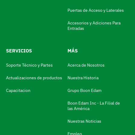
d
Puertas de Acceso y Laterales
o
Accesorios y Adiciones Para
r
Entradas
d
e
SERVICIOS
MÁS
i
d
Soporte Técnico y Partes
Acerca de Nosotros
i
Actualizaciones de productos
Nuestra Historia
o
m
Capacitacion
Grupo Boon Edam
a
Boon Edam Inc - La Filial de
N
las América
a
Nuestras Noticias
v
e
Empleo