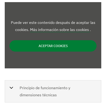
s
o
u
m
m
i
e
e
n
n
m
t
t
a
a
Puede ver este contenido después de aceptar las
á
d
d
cookies.
Más información sobre las cookies
.
o
o
g
e
ACEPTAR COOKIES
n
e
s
Principio de funcionamiento y
dimensiones técnicas