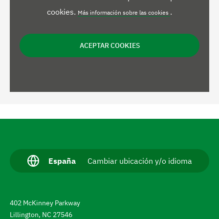
cookies.
.
Más información sobre las cookies
ACEPTAR COOKIES
N
a
v
I
España
Cambiar ubicación y/o idioma
d
e
i
g
o
m
a
402 McKinney Parkway
a
a
r
Lillington, NC 27546