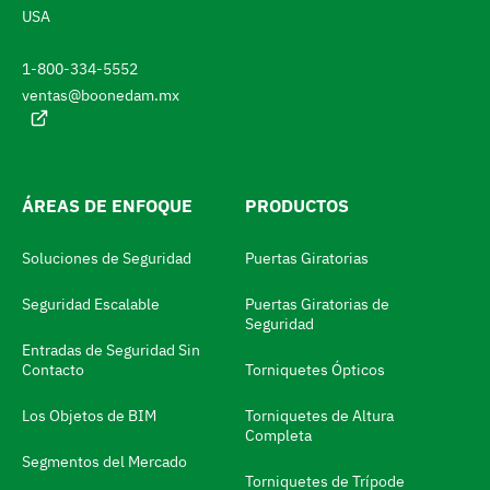
c
USA
h
t
u
a
a
1-800-334-5552
l
s
ventas@boonedam.mx
:
t
a
e
ÁREAS DE ENFOQUE
PRODUCTOS
l
m
Soluciones de Seguridad
Puertas Giratorias
o
Seguridad Escalable
Puertas Giratorias de
d
Seguridad
i
Entradas de Seguridad Sin
Contacto
Torniquetes Ópticos
f
i
Los Objetos de BIM
Torniquetes de Altura
Completa
c
Segmentos del Mercado
a
Torniquetes de Trípode