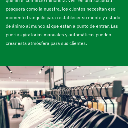
que en el comercio minorista. Vivir en una sociedad
n
pesquera como la nuestra, los clientes necesitan ese
i
momento tranquilo para restablecer su mente y estado
c
de ánimo al mundo al que están a punto de entrar. Las
i
puertas giratorias manuales y automáticas pueden
o
crear esta atmósfera para sus clientes.