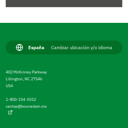
N
a
v
I
España
Cambiar ubicación y/o idioma
d
e
i
g
o
m
a
402 McKinney Parkway
a
a
r
Lillington, NC 27546
c
USA
h
t
u
a
a
1-800-334-5552
l
s
ventas@boonedam.mx
:
t
a