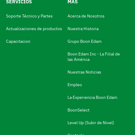
SERVICIOS
MÁS
i
d
Soporte Técnico y Partes
Acerca de Nosotros
i
Actualizaciones de productos
Nuestra Historia
o
m
Capacitacion
Grupo Boon Edam
a
Boon Edam Inc - La Filial de
N
las América
a
Nuestras Noticias
v
e
Empleo
g
La Experiencia Boon Edam
a
BoonSelect
r
a
Level Up (Subir de Nivel)
l