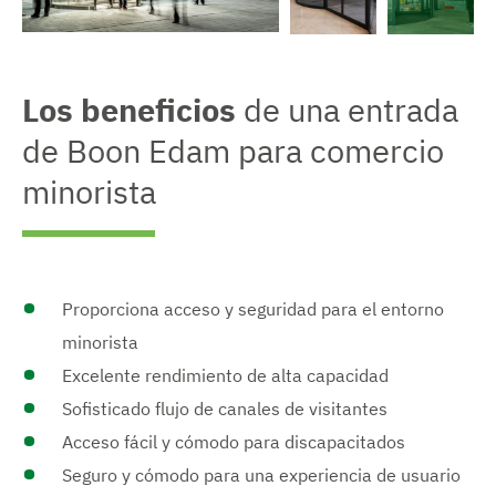
a
b
g
V
e
V
r
e
n
e
r
a
r
i
Los beneficios
de una entrada
i
u
i
m
m
m
r
de Boon Edam para comercio
a
e
a
g
n
g
m
minorista
e
t
e
n
a
á
n
a
d
a
s
u
o
u
m
m
i
e
e
n
n
Proporciona acceso y seguridad para el entorno
m
t
t
a
minorista
a
á
d
d
Excelente rendimiento de alta capacidad
o
o
g
Sofisticado flujo de canales de visitantes
e
Acceso fácil y cómodo para discapacitados
n
Seguro y cómodo para una experiencia de usuario