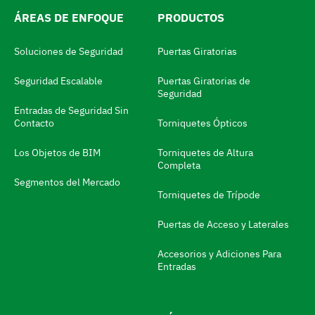
e
ÁREAS DE ENFOQUE
PRODUCTOS
l
m
Soluciones de Seguridad
Puertas Giratorias
o
Seguridad Escalable
Puertas Giratorias de
d
Seguridad
i
Entradas de Seguridad Sin
Contacto
Torniquetes Ópticos
f
i
Los Objetos de BIM
Torniquetes de Altura
Completa
c
Segmentos del Mercado
a
Torniquetes de Trípode
d
Puertas de Acceso y Laterales
o
Accesorios y Adiciones Para
r
Entradas
d
e