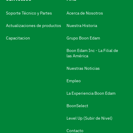
d
Soporte Técnico y Partes
Acerca de Nosotros
i
Actualizaciones de productos
Nuestra Historia
o
m
Capacitacion
Grupo Boon Edam
a
Boon Edam Inc - La Filial de
N
las América
a
Nuestras Noticias
v
e
Empleo
g
La Experiencia Boon Edam
a
BoonSelect
r
a
Level Up (Subir de Nivel)
l
Contacto