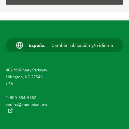
N
a
v
I
España
Cambiar ubicación y/o idioma
d
e
i
g
o
m
a
402 McKinney Parkway
a
a
r
Lillington, NC 27546
c
USA
h
t
u
a
a
1-800-334-5552
l
s
ventas@boonedam.mx
:
t
a
e