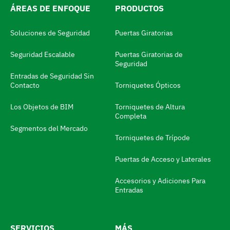
ÁREAS DE ENFOQUE
PRODUCTOS
l
m
Soluciones de Seguridad
Puertas Giratorias
o
Seguridad Escalable
Puertas Giratorias de
d
Seguridad
i
Entradas de Seguridad Sin
Contacto
Torniquetes Ópticos
f
i
Los Objetos de BIM
Torniquetes de Altura
Completa
c
Segmentos del Mercado
a
Torniquetes de Trípode
d
Puertas de Acceso y Laterales
o
Accesorios y Adiciones Para
r
Entradas
d
e
SERVICIOS
MÁS
i