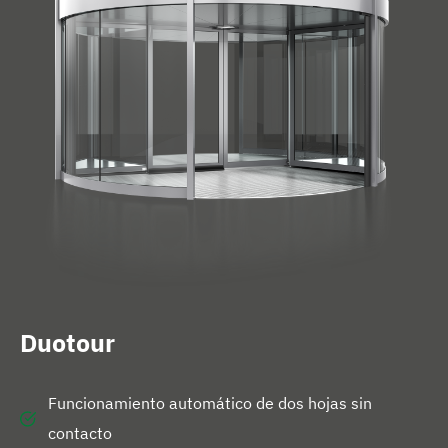
n
i
c
i
o
Duotour
Funcionamiento automático de dos hojas sin
contacto