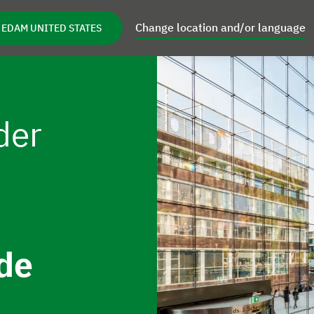
Change location and/or language
 EDAM UNITED STATES
oductos
Inspiración
Servicios
Acerca d
as de Enfoque
Open Productos
Open Inspiración
Open Servicios
der
de