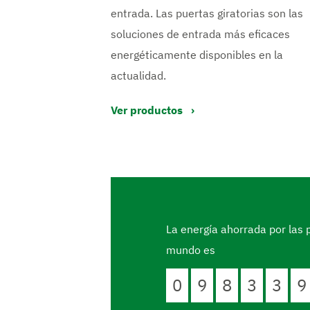
entrada. Las puertas giratorias son las
soluciones de entrada más eficaces
energéticamente disponibles en la
actualidad.
Ver productos
La energía ahorrada por las 
mundo es
0
9
8
3
3
9