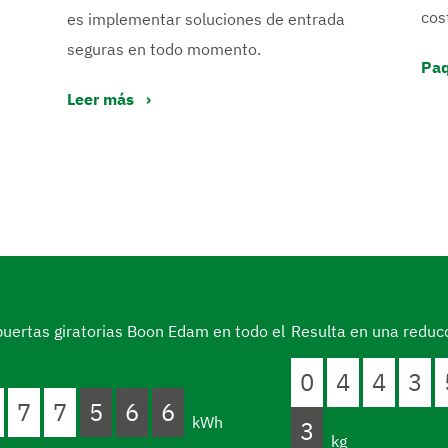
cos
es implementar soluciones de entrada
seguras en todo momento.
Paq
Leer más
puertas giratorias Boon Edam en todo el
Resulta en una reduc
0
4
4
3
7
7
5
6
8
kWh
4
kg