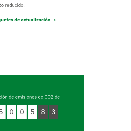
to reducido.
uetes de actualización
ción de emisiones de CO2 de
5
0
0
5
8
3