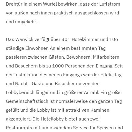
s
z
s
Drehtür in einem Würfel bewirken, dass der Luftstrom
t
B
e
B
i
i
i
von außen nach innen praktisch ausgeschlossen wird
e
l
g
l
und umgekehrt.
d
e
d
r
a
n
a
n
n
e
z
z
Das Warwick verfügt über 301 Hotelzimmer und 106
e
e
B
ständige Einwohner. An einem bestimmten Tag
i
i
g
g
i
passieren zwischen Gästen, Bewohnern, Mitarbeitern
e
e
n
n
l
und Besuchern bis zu 1000 Personen den Eingang. Seit
der Installation des neuen Eingangs war der Effekt Tag
d
und Nacht - Gäste und Besucher nutzen den
e
Lobbybereich länger und in größerer Anzahl. Ein großer
r
Gemeinschaftstisch ist normalerweise den ganzen Tag
gefüllt und die Lobby ist mit attraktiven Kaminen
akzentuiert. Die Hotellobby bietet auch zwei
Restaurants mit umfassendem Service für Speisen und