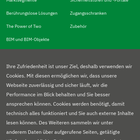
r
Berührungslose Lösungen
Zugangsschranken
a
c
The Power of Two
Zubehör
h
BIM und BIM-Objekte
s
c
h
MEHR
Ihre Zufriedenheit ist unser Ziel, deshalb verwenden wir
a
Cookies. Mit diesen ermöglichen wir, dass unsere
Über uns
l
Webseite zuverlässig und sicher läuft, wir die
t
Presseportal
Performance im Blick behalten und Sie besser
e
ansprechen können. Cookies werden benötigt, damit
Blog
r
technisch alles funktioniert und Sie auch externe Inhalte
Downloads
N
lesen können. Des Weiteren sammeln wir unter
a
Kontakt
anderem Daten über aufgerufene Seiten, getätigte
v