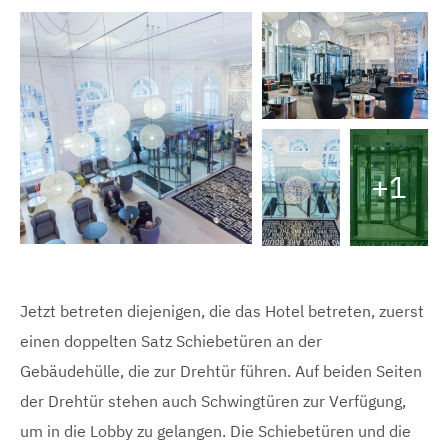
V
e
r
+1
g
Ö
r
ö
f
ß
V
e
V
f
e
r
e
r
t
r
n
g
e
g
Jetzt betreten diejenigen, die das Hotel betreten, zuerst
r
s
r
e
einen doppelten Satz Schiebetüren an der
ö
B
ö
ß
i
ß
w
Gebäudehülle, die zur Drehtür führen. Auf beiden Seiten
e
l
e
r
d
e
r
der Drehtür stehen auch Schwingtüren zur Verfügung,
t
a
t
um in die Lobby zu gelangen. Die Schiebetüren und die
i
e
n
e