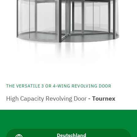
THE VERSATILE 3 OR 4-WING REVOLVING DOOR
High Capacity Revolving Door -
Tournex
N
a
v
A
Deutschland