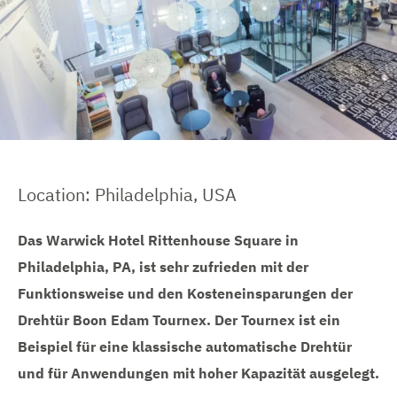
e
e
i
n
n
n
g
e
n
Location: Philadelphia, USA
Das Warwick Hotel Rittenhouse Square in
Philadelphia, PA, ist sehr zufrieden mit der
Funktionsweise und den Kosteneinsparungen der
Drehtür Boon Edam Tournex. Der Tournex ist ein
Beispiel für eine klassische automatische Drehtür
und für Anwendungen mit hoher Kapazität ausgelegt.