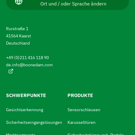
Ort und / oder Sprache ändern
k
i
t
g
u
e
i
l
Rurstraße 1
l
e
41564 Kaarst
e
r
S
Deutschland
p
e
r
+49 (0)211 416 118 90
a
n
c
de.info@boonedam.com
S
h
e
i
:
e
z
SCHWERPUNKTE
PRODUKTE
u
Gesichtserkennung
Sensorschleusen
m
S
Sicherheitseingangslösungen
Karusselltüren
p
Marktsegmente
Sicherheitstüren und -Portale