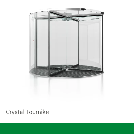
Crystal Tourniket
N