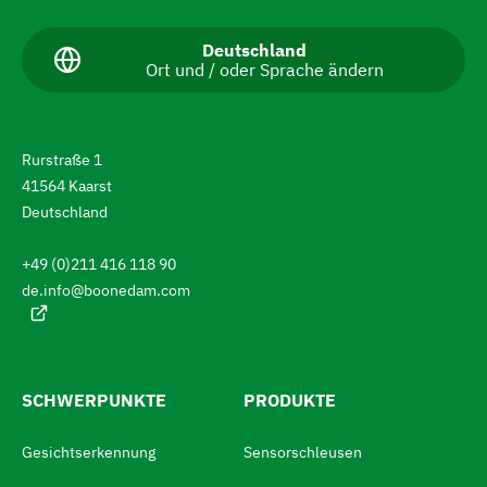
a
v
A
Deutschland
Ort und / oder Sprache ändern
k
i
t
g
u
e
i
l
Rurstraße 1
l
e
41564 Kaarst
e
r
S
Deutschland
p
e
r
+49 (0)211 416 118 90
a
n
c
de.info@boonedam.com
S
h
e
i
:
e
z
SCHWERPUNKTE
PRODUKTE
u
Gesichtserkennung
Sensorschleusen
m