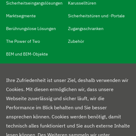
S
Sicherheitseingangslösungen
Karusselltüren
p
Marktsegmente
Sicherheitstüren und -Portale
r
Berührungslose Lösungen
Zugangsschranken
a
c
The Power of Two
Zubehör
h
BIM und BIM-Objekte
s
c
h
MEHR
Ihre Zufriedenheit ist unser Ziel, deshalb verwenden wir
a
Cookies. Mit diesen ermöglichen wir, dass unsere
Über uns
l
Webseite zuverlässig und sicher läuft, wir die
t
Presseportal
Performance im Blick behalten und Sie besser
e
ansprechen können. Cookies werden benötigt, damit
Blog
r
technisch alles funktioniert und Sie auch externe Inhalte
Downloads
N
lesen können. Des Weiteren sammeln wir unter