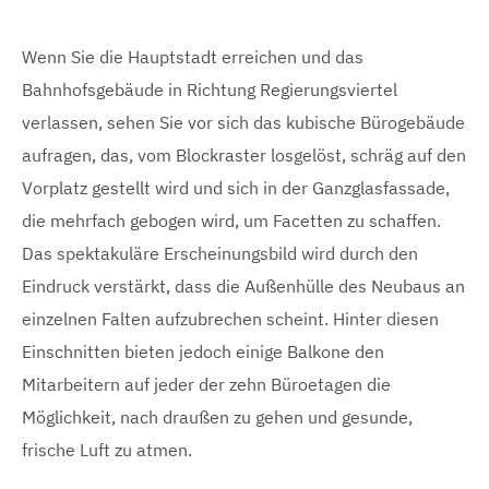
e
t
a
t
i
e
n
e
s
z
s
Wenn Sie die Hauptstadt erreichen und das
t
B
e
B
i
Bahnhofsgebäude in Richtung Regierungsviertel
i
i
e
l
g
l
verlassen, sehen Sie vor sich das kubische Bürogebäude
d
e
d
r
a
n
a
aufragen, das, vom Blockraster losgelöst, schräg auf den
n
n
e
z
Vorplatz gestellt wird und sich in der Ganzglasfassade,
z
e
e
B
die mehrfach gebogen wird, um Facetten zu schaffen.
i
i
g
g
i
Das spektakuläre Erscheinungsbild wird durch den
e
e
n
Eindruck verstärkt, dass die Außenhülle des Neubaus an
n
l
einzelnen Falten aufzubrechen scheint. Hinter diesen
d
Einschnitten bieten jedoch einige Balkone den
e
Mitarbeitern auf jeder der zehn Büroetagen die
r
Möglichkeit, nach draußen zu gehen und gesunde,
frische Luft zu atmen.