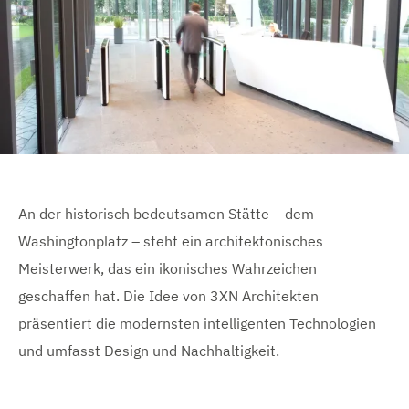
e
e
i
n
n
n
g
e
n
An der historisch bedeutsamen Stätte – dem
Washingtonplatz – steht ein architektonisches
Meisterwerk, das ein ikonisches Wahrzeichen
geschaffen hat. Die Idee von 3XN Architekten
präsentiert die modernsten intelligenten Technologien
und umfasst Design und Nachhaltigkeit.