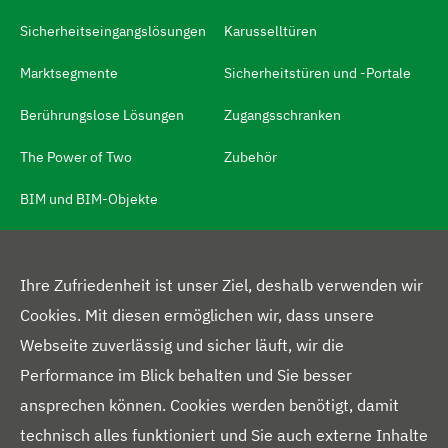
m
S
Sicherheitseingangslösungen
Karusselltüren
p
Marktsegmente
Sicherheitstüren und -Portale
r
Berührungslose Lösungen
Zugangsschranken
a
c
The Power of Two
Zubehör
h
BIM und BIM-Objekte
s
c
h
MEHR
Ihre Zufriedenheit ist unser Ziel, deshalb verwenden wir
a
Cookies. Mit diesen ermöglichen wir, dass unsere
Über uns
l
Webseite zuverlässig und sicher läuft, wir die
t
Presseportal
Performance im Blick behalten und Sie besser
e
ansprechen können. Cookies werden benötigt, damit
Blog
r
technisch alles funktioniert und Sie auch externe Inhalte