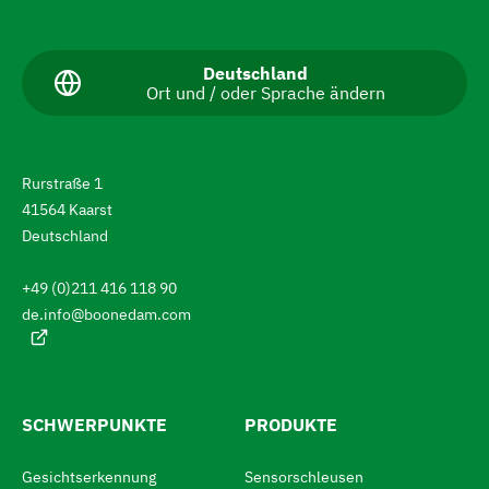
a
v
A
Deutschland
Ort und / oder Sprache ändern
k
i
t
g
u
e
i
l
Rurstraße 1
l
e
41564 Kaarst
e
r
S
Deutschland
p
e
r
+49 (0)211 416 118 90
a
n
c
de.info@boonedam.com
S
h
e
i
:
e
z
SCHWERPUNKTE
PRODUKTE
u
Gesichtserkennung
Sensorschleusen