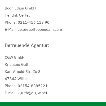
Boon Edam GmbH
Hendrik Oertel
Phone: 0211-416 118 90
E-Mail: de.press@boonedam.com
Betreuende Agentur:
CGW GmbH
Kristiane Guth
Karl-Arnold-Straße 8
47844 Willich
Phone: 02154-8885221
E-Mail: k.guth@c-g-w.net
N