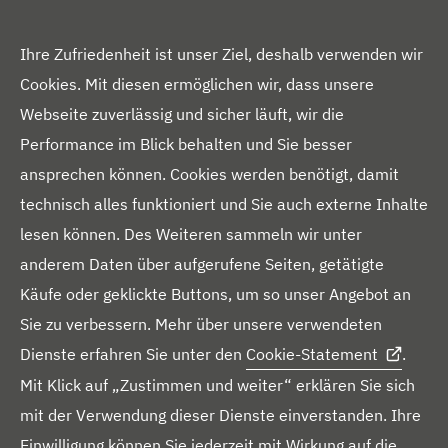
c
h
MEHR
Ihre Zufriedenheit ist unser Ziel, deshalb verwenden wir
a
Cookies. Mit diesen ermöglichen wir, dass unsere
Über uns
l
Webseite zuverlässig und sicher läuft, wir die
t
Presseportal
Performance im Blick behalten und Sie besser
e
ansprechen können. Cookies werden benötigt, damit
Blog
r
technisch alles funktioniert und Sie auch externe Inhalte
Downloads
N
lesen können. Des Weiteren sammeln wir unter
a
Kontakt
anderem Daten über aufgerufene Seiten, getätigte
v
Käufe oder geklickte Buttons, um so unser Angebot an
i
Sie zu verbessern. Mehr über unsere verwendeten
g
Dienste erfahren Sie unter den
Cookie-Statement
.
i
Mit Klick auf „Zustimmen und weiter“ erklären Sie sich
e
F
mit der Verwendung dieser Dienste einverstanden. Ihre
r
L
Y
F
I
X
o
Einwilligung können Sie jederzeit mit Wirkung auf die