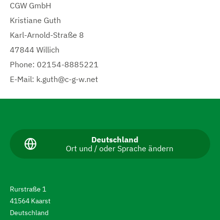
CGW GmbH
Kristiane Guth
Karl-Arnold-Straße 8
47844 Willich
Phone: 02154-8885221
E-Mail: k.guth@c-g-w.net
N
a
v
A
Deutschland
Ort und / oder Sprache ändern
k
i
t
g
u
e
i
l
Rurstraße 1
l
e
41564 Kaarst
e
r
S
Deutschland
p