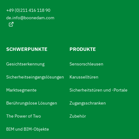
e
r
+49 (0)211 416 118 90
a
n
c
de.info@boonedam.com
S
h
e
i
:
e
z
SCHWERPUNKTE
PRODUKTE
u
Gesichtserkennung
Sensorschleusen
m
S
Sicherheitseingangslösungen
Karusselltüren
p
Marktsegmente
Sicherheitstüren und -Portale
r
Berührungslose Lösungen
Zugangsschranken
a
c
The Power of Two
Zubehör
h
BIM und BIM-Objekte
s