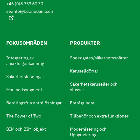
r
+46 (0)8 753 60 30
å
i
se.info@boonedam.com
k
l
:
l
a
FOKUSOMRÅDEN
PRODUKTER
t
t
Integrering av
Speedgates/säkerhetsspärrar
ansiktsigenkänning
b
Karuselldörrar
y
Säkerhetslösningar
t
Säkerhetskaruseller och -
Marknadssegment
slussar
a
s
Beröringsfria entrélösningar
Entrégrindar
p
The Power of Two
Tillbehör och extra funktioner
r
BIM och BIM-objekt
Modernisering och
å
Uppgradering