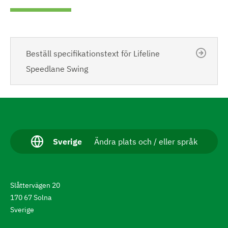
Beställ specifikationstext för Lifeline
Speedlane Swing
N
a
v
A
Sverige
Ändra plats och / eller språk
k
i
t
g
u
e
e
Slåttervägen 20
l
l
r
170 67 Solna
t
Sverige
a
s
p
t