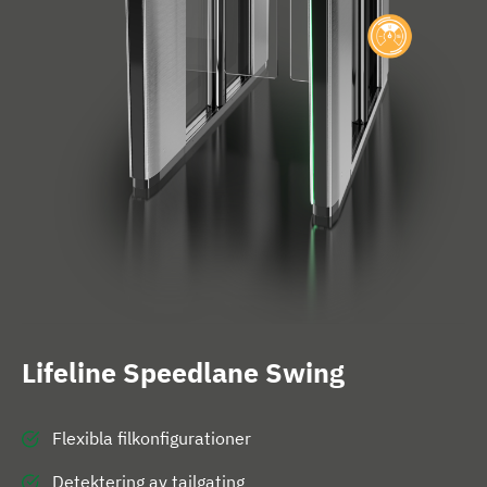
l
a
l
n
Lifeline Speedlane Swing
Flexibla filkonfigurationer
Detektering av tailgating