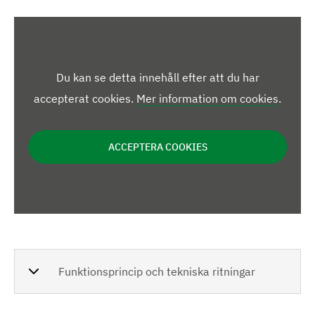
e
r
r
a
a
r
d
d
b
b
b
i
i
l
l
Du kan se detta innehåll efter att du har
i
d
d
accepterat cookies.
Mer information om cookies
.
l
d
ACCEPTERA COOKIES
e
r
Funktionsprincip och tekniska ritningar