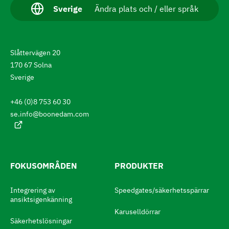
v
A
Sverige
Ändra plats och / eller språk
k
i
t
g
u
e
e
Slåttervägen 20
l
l
r
170 67 Solna
t
Sverige
a
s
p
t
r
+46 (0)8 753 60 30
å
i
se.info@boonedam.com
k
l
:
l
a
FOKUSOMRÅDEN
PRODUKTER
t
t
Integrering av
Speedgates/säkerhetsspärrar
ansiktsigenkänning
b
Karuselldörrar
y
Säkerhetslösningar