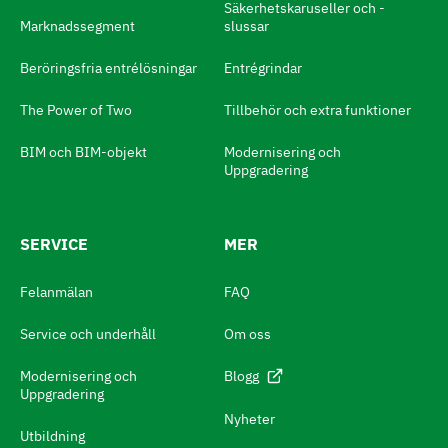
t
Säkerhetskaruseller och -
Marknadssegment
slussar
a
s
Beröringsfria entrélösningar
Entrégrindar
p
The Power of Two
Tillbehör och extra funktioner
r
BIM och BIM-objekt
Modernisering och
å
Uppgradering
k
N
SERVICE
MER
a
v
Felanmälan
FAQ
i
Service och underhåll
Om oss
g
e
Modernisering och
Blogg
Uppgradering
r
Nyheter
a
Utbildning