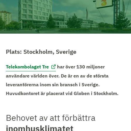
C
l
a
E
N
l
T
n
R
U
M
Plats: Stockholm, Sverige
Telekombolaget Tre
har över 130 miljoner
användare världen över. De är en av de största
leverantörerna inom sin bransch i Sverige.
Huvudkontoret är placerat vid Globen i Stockholm.
Behovet av att förbättra
inomhusklimatet