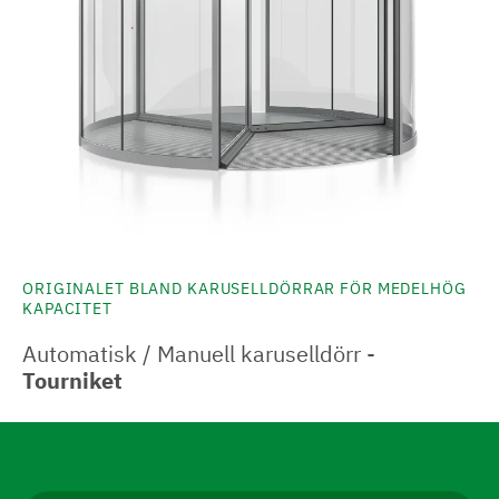
ORIGINALET BLAND KARUSELLDÖRRAR FÖR MEDELHÖG
KAPACITET
Automatisk / Manuell karuselldörr -
Tourniket
N
a