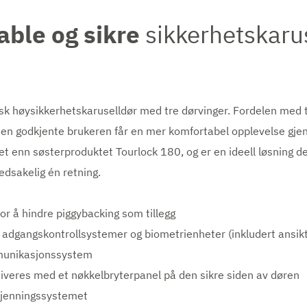
ble og sikre
sikkerhetskaru
k høysikkerhetskaruselldør med tre dørvinger. Fordelen med tre
t den godkjente brukeren får en mer komfortabel opplevelse gj
 enn søsterproduktet Tourlock 180, og er en ideell løsning de
vedsakelig én retning.
r å hindre piggybacking som tillegg
adgangskontrollsystemer og biometrienheter (inkludert ansik
munikasjonssystem
iveres med et nøkkelbryterpanel på den sikre siden av døren
dkjenningssystemet