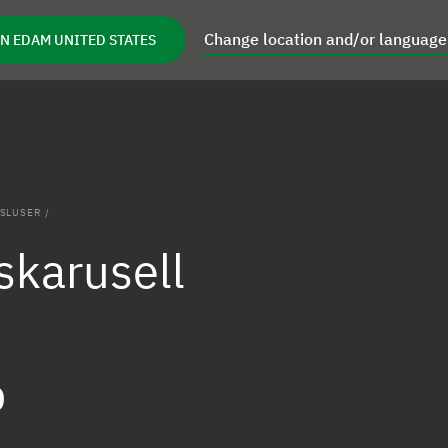
Change location and/or language
N EDAM UNITED STATES
kter
Inspirasjon
Om oss
Service
områder
Open Produkter
-SLUSER
/
skarusell
0