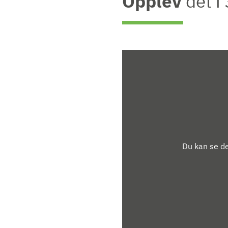
Opplev
det i
Du kan se de