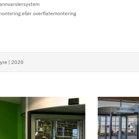
brannvarslersystem
montering eller overflatemontering
jyre | 2020