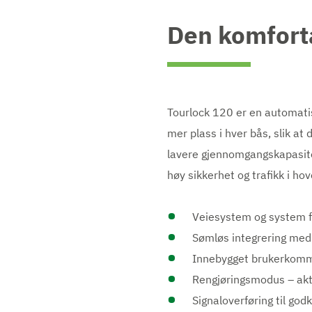
Den komforta
Tourlock 120 er en automatis
mer plass i hver bås, slik a
lavere gjennomgangskapasitet
høy sikkerhet og trafikk i ho
Veiesystem og system fo
Sømløs integrering med 
Innebygget brukerkom
Rengjøringsmodus – akt
Signaloverføring til go