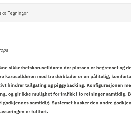
ske Tegninger
uropa
kne sikkerhetskaruselldøren der plassen er begrenset og det
 karuselldøren med tre dørblader er en pålitelig, komforta
ivt hindrer tailgating og piggybacking. Konfigurasjonen me
g, og gir ikke mulighet for trafikk i to retninger samtidig. 
d godkjennes samtidig. Systemet husker den andre godkjen
passeringen er fullført.