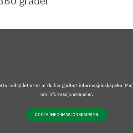
 360 grader
r
r
r
r
e
e
b
b
i
i
l
l
d
d
e
e
tte innholdet etter at du har godtatt informasjonskapsler.
Mer
om informasjonskapsler
.
GODTA INFORMASJONSKAPSLER