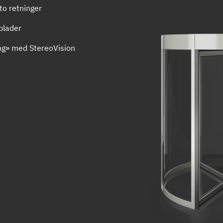
 to retninger
blader
ing» med StereoVision