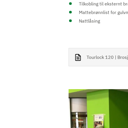
Tilkobling til eksternt 
Mattebrønnlist for gulv
Nattlåsing
Tourlock 120 | Bros