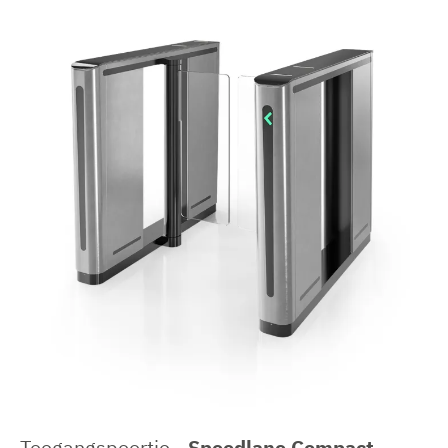
Toegangspoortje -
Speedlane Compact