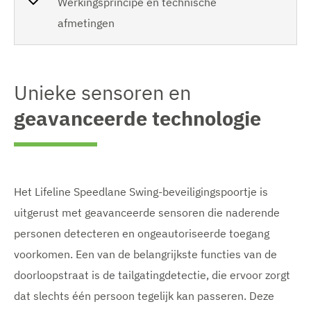
e
Werkingsprincipe en technische
l
e
l
l
afmetingen
d
r
d
i
g
i
d
n
e
n
g
v
g
i
w
e
w
e
Unieke sensoren en
n
e
n
e
e
r
geavanceerde technologie
r
g
g
g
e
e
e
v
v
e
n
e
n
n
o
Het Lifeline Speedlane Swing-beveiligingspoortje is
p
uitgerust met geavanceerde sensoren die naderende
e
personen detecteren en ongeautoriseerde toegang
voorkomen. Een van de belangrijkste functies van de
n
doorloopstraat is de tailgatingdetectie, die ervoor zorgt
e
dat slechts één persoon tegelijk kan passeren. Deze
n