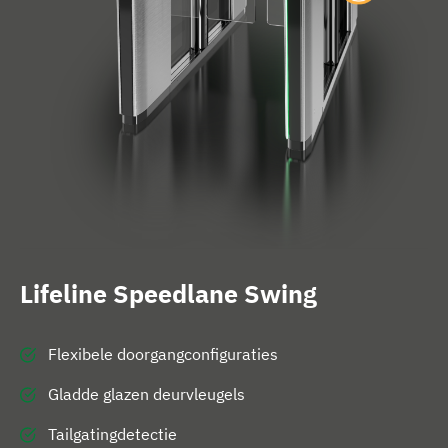
g
e
Lifeline Speedlane Swing
Flexibele doorgangconfiguraties
Gladde glazen deurvleugels
Tailgatingdetectie