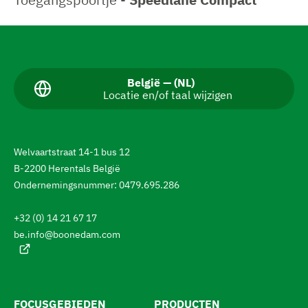
N
a
v
H
België — (NL)
Locatie en/of taal wijzigen
u
i
i
g
d
i
e
g
Welvaartstraat 14-1 bus 12
e
r
B-2200 Herentals België
t
e
a
Ondernemingsnummer: 0479.695.286
a
n
l
+32 (0) 14 21 67 17
:
n
be.info@boonedam.com
a
a
r
d
FOCUSGEBIEDEN
PRODUCTEN