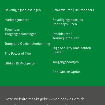
e
Beveiligingsoplossingen
Schuifdeuren | Deuropeners
t
a
Marktsegmenten
Beveiligingspoortjes |
Doorloopsluizen
a
Touchless
l
Toegangsoplossingen
Draaideuren |
Tourniquetdeuren
s
Integratie Gezichtsherkenning
w
High Security Draaideuren |
Sluizen
The Power of Two
i
t
Toegangspoortjes
BIM en BIM-objecten
c
Add-Ons en Opties
h
N
MEER
a
v
Deze website maakt gebruik van cookies om de
Over Ons
i