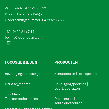
i
e
g
Welvaartstraat 14-1 bus 12
e
r
B-2200 Herentals België
t
e
a
Ondernemingsnummer: 0479.695.286
a
n
l
+32 (0) 14 21 67 17
:
n
be.info@boonedam.com
a
a
r
d
FOCUSGEBIEDEN
PRODUCTEN
e
Beveiligingsoplossingen
Schuifdeuren | Deuropeners
t
a
Marktsegmenten
Beveiligingspoortjes |
Doorloopsluizen
a
Touchless
l
Toegangsoplossingen
Draaideuren |
Tourniquetdeuren
s
Integratie Gezichtsherkenning