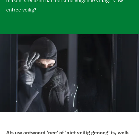
maken, stel uzelf dan eerst de volgende vraag: is uw
g
entree veilig?
e
Als uw antwoord 'nee' of 'niet veilig genoeg' is, welk