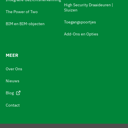
w
High Security Draaideuren |
Sluizen
The Power of Two
i
t
Toegangspoortjes
BIM en BIM-objecten
c
Add-Ons en Opties
h
N
MEER
a
v
Over Ons
i
Nieuws
g
e
Blog
r
Contact
e
n
n