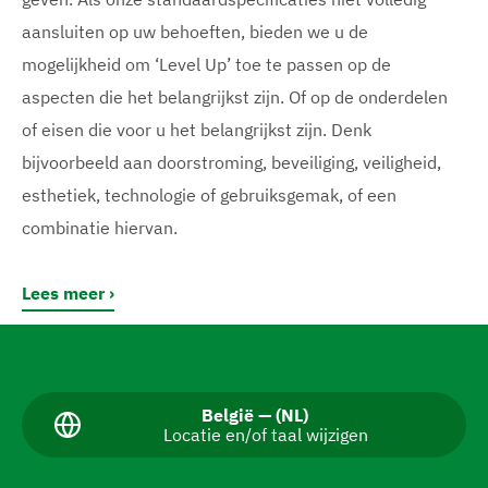
aansluiten op uw behoeften, bieden we u de
mogelijkheid om ‘Level Up’ toe te passen op de
aspecten die het belangrijkst zijn. Of op de onderdelen
of eisen die voor u het belangrijkst zijn. Denk
bijvoorbeeld aan doorstroming, beveiliging, veiligheid,
esthetiek, technologie of gebruiksgemak, of een
combinatie hiervan.
Lees meer
N
a
v
H
België — (NL)
Locatie en/of taal wijzigen
u
i
i
g
d