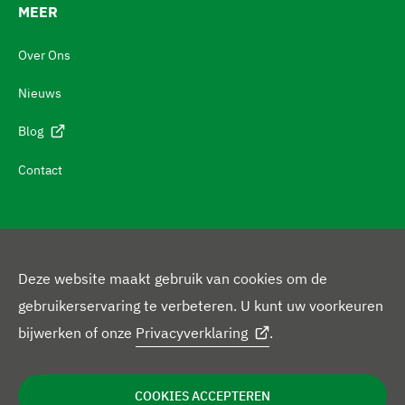
MEER
a
v
Over Ons
i
Nieuws
g
e
Blog
r
Contact
e
n
n
a
Deze website maakt gebruik van cookies om de
a
V
gebruikerservaring te verbeteren. U kunt uw voorkeuren
r
L
F
o
bijwerken of onze
Privacyverklaring
.
c
i
a
l
J
o
n
c
g
Privacybeleid
Disclaimer
Cookieverklaring
u
n
COOKIES ACCEPTEREN
r
k
e