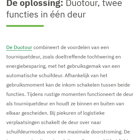
De oplossing:
Duotour, twee
g
b
g
g
r
e
r
r
functies in één deur
o
e
o
o
t
l
t
t
e
d
e
e
a
i
a
a
f
n
f
f
b
g
b
b
e
w
e
e
De Duotour
combineert de voordelen van een
e
e
e
e
l
tourniquetdeur, zoals doeltreffende tochtwering en
e
l
l
d
r
d
d
energiebesparing, met het gebruiksgemak van een
i
g
i
i
n
e
n
n
automatische schuifdeur. Afhankelijk van het
g
v
g
g
w
gebruiksmoment kan de inkom schakelen tussen beide
e
w
w
e
n
e
e
functies. Tijdens rustige momenten functioneert de deur
e
e
e
r
r
r
als tourniquetdeur en houdt ze binnen en buiten van
g
g
g
e
elkaar gescheiden. Bij piekuren of logistieke
e
e
v
v
v
verplaatsingen schakelt de deur over naar
e
e
e
n
n
n
schuifdeurmodus voor een maximale doorstroming. De