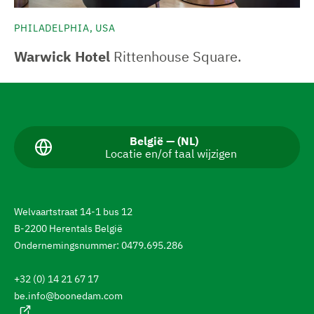
PHILADELPHIA, USA
Warwick Hotel
Rittenhouse Square.
N
a
v
H
België — (NL)
Locatie en/of taal wijzigen
u
i
i
g
d
i
e
g
Welvaartstraat 14-1 bus 12
e
r
B-2200 Herentals België
t
e
a
Ondernemingsnummer: 0479.695.286
a
n
l
+32 (0) 14 21 67 17
:
n
be.info@boonedam.com
a