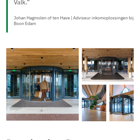
Valk.”
Johan Hagmolen of ten Have | Adviseur inkomoplossingen bij
Boon Edam
V
e
r
g
r
o
t
V
e
V
V
e
a
e
e
r
f
r
r