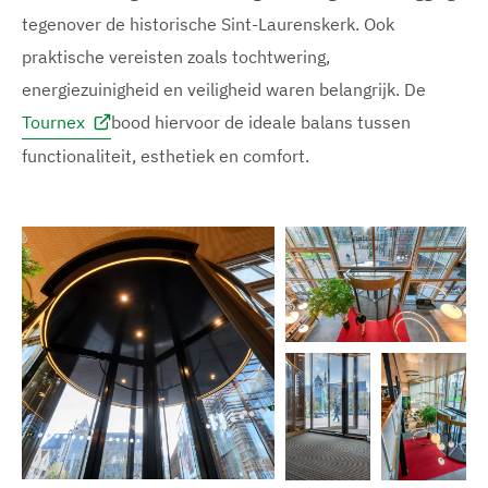
tegenover de historische Sint-Laurenskerk. Ook
praktische vereisten zoals tochtwering,
energiezuinigheid en veiligheid waren belangrijk. De
Tournex
bood hiervoor de ideale balans tussen
functionaliteit, esthetiek en comfort.
V
e
r
g
r
o
t