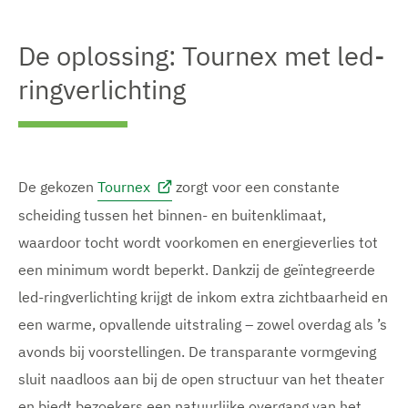
V
e
V
V
e
a
e
e
r
f
r
r
De oplossing: Tournex met led-
g
b
g
g
r
e
r
r
ringverlichting
o
e
o
o
t
l
t
t
e
d
e
e
a
i
a
a
f
n
f
f
b
g
b
b
e
w
e
e
De gekozen
Tournex
zorgt voor een constante
e
e
e
e
l
e
scheiding tussen het binnen- en buitenklimaat,
l
l
d
r
d
d
waardoor tocht wordt voorkomen en energieverlies tot
i
g
i
i
n
e
n
n
een minimum wordt beperkt. Dankzij de geïntegreerde
g
v
g
g
w
e
led-ringverlichting krijgt de inkom extra zichtbaarheid en
w
w
e
n
e
e
een warme, opvallende uitstraling – zowel overdag als ’s
e
e
e
r
r
r
avonds bij voorstellingen. De transparante vormgeving
g
g
g
e
sluit naadloos aan bij de open structuur van het theater
e
e
v
v
v
en biedt bezoekers een natuurlijke overgang van het