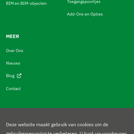
t
Toegangspoortjes
BIM en BIM-objecten
c
Add-Ons en Opties
h
N
MEER
a
v
Over Ons
i
Nieuws
g
e
Blog
r
Contact
e
n
n
a
Deze website maakt gebruik van cookies om de
a
V
gebruikerservaring te verbeteren. U kunt uw voorkeuren