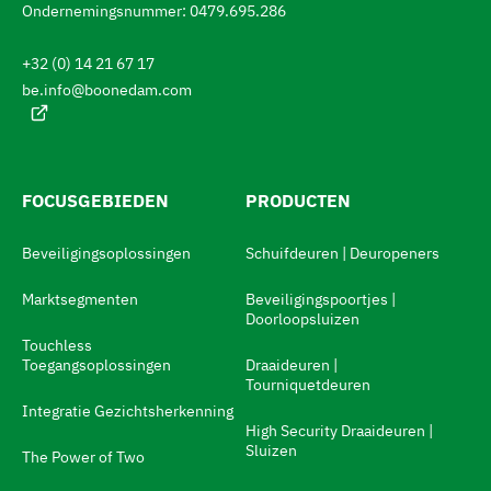
e
a
Ondernemingsnummer: 0479.695.286
a
n
l
+32 (0) 14 21 67 17
:
n
be.info@boonedam.com
a
a
r
d
FOCUSGEBIEDEN
PRODUCTEN
e
Beveiligingsoplossingen
Schuifdeuren | Deuropeners
t
a
Marktsegmenten
Beveiligingspoortjes |
Doorloopsluizen
a
Touchless
l
Toegangsoplossingen
Draaideuren |
Tourniquetdeuren
s
Integratie Gezichtsherkenning
w
High Security Draaideuren |
Sluizen
The Power of Two
i