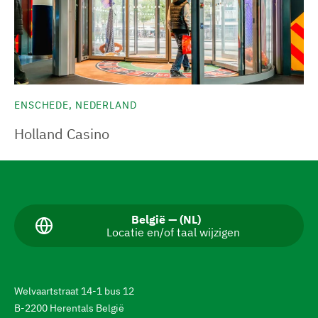
ENSCHEDE, NEDERLAND
Holland Casino
N
a
v
H
België — (NL)
Locatie en/of taal wijzigen
u
i
i
g
d
i
e
g
Welvaartstraat 14-1 bus 12
e
r
B-2200 Herentals België
t