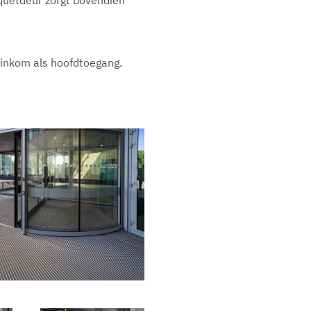
iquetdeur zorgt bovendien
 inkom als hoofdtoegang.
V
e