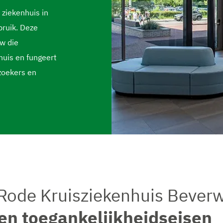
ziekenhuis in
bruik. Deze
w die
huis en fungeert
zoekers en
ode Kruisziekenhuis Beverw
 en toegankelijkheidseisen