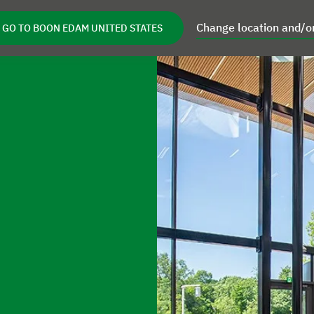
Change location and/o
GO TO BOON EDAM UNITED STATES
en
Service
Inspiratie
Over ons
ngen
Open Producten
Open Service
Open Inspiratie
Open O