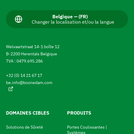
l
l
L
Belgique — (FR)
Changer la localisation et/ou la langue
a
e
n
r
g
u
a
e
Welvaartstraat 14-1 boîte 12
a
u
B-2200 Herentals Belgique
c
c
t
TVA : 0479.695.286
u
h
e
+32 (0) 14 21 67 17
l
a
l
be.info@boonedam.com
n
e
:
g
e
m
DOMAINES CIBLES
PRODUITS
e
Solutions de Sûreté
Portes Coulissantes |
n
Systèmes