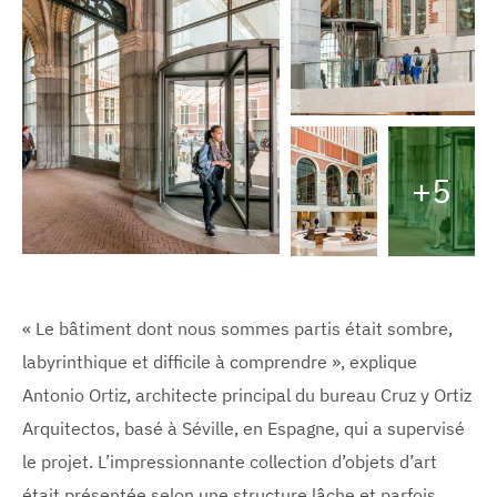
V
o
i
+5
r
O
l
'
u
i
V
m
V
v
o
a
o
i
g
i
r
r
e
r
« Le bâtiment dont nous sommes partis était sombre,
l
é
l
i
labyrinthique et difficile à comprendre », explique
'
l
'
i
a
i
r
Antonio Ortiz, architecte principal du bureau Cruz y Ortiz
m
r
m
a
g
p
a
Arquitectos, basé à Séville, en Espagne, qui a supervisé
g
i
g
le projet. L’impressionnante collection d’objets d’art
l
e
e
e
é
é
était présentée selon une structure lâche et parfois