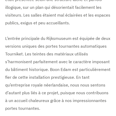
u
l
l
a
a
illogique, sur un plan qui désorientait facilement les
s
r
r
visiteurs. Les salles étaient mal éclairées et les espaces
g
g
d
i
i
publics, exigus et peu accueillants.
e
e
'
i
L’entrée principale du Rijksmuseum est équipée de deux
m
versions uniques des portes tournantes automatiques
a
Tourniket. Les teintes des matériaux utilisés
s’harmonisent parfaitement avec le caractère imposant
g
du bâtiment historique. Boon Edam est particulièrement
e
fier de cette installation prestigieuse. En tant
s
qu’entreprise royale néerlandaise, nous nous sentons
d’autant plus liés à ce projet, puisque nous contribuons
à un accueil chaleureux grâce à nos impressionnantes
portes tournantes.