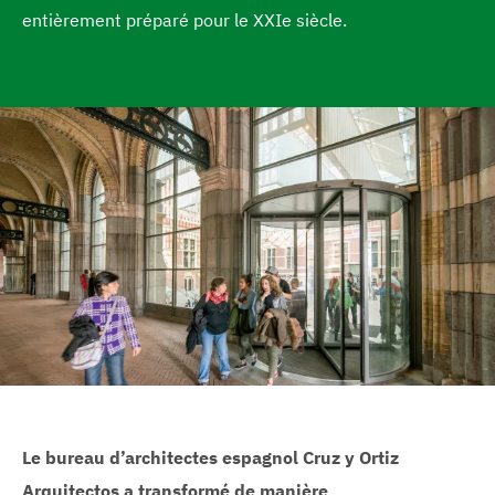
e
entièrement préparé pour le XXIe siècle.
a
c
c
u
e
i
l
Le bureau d’architectes espagnol Cruz y Ortiz
Arquitectos a transformé de manière