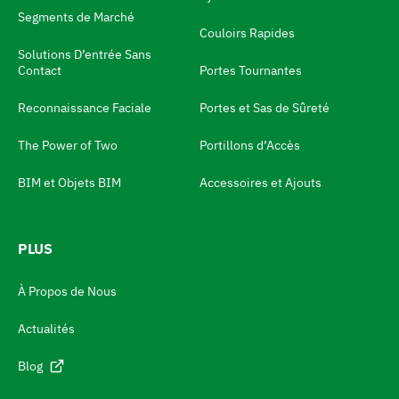
t
Segments de Marché
Couloirs Rapides
d
Solutions D’entrée Sans
e
Contact
Portes Tournantes
l
Reconnaissance Faciale
Portes et Sas de Sûreté
a
The Power of Two
Portillons d’Accès
n
g
BIM et Objets BIM
Accessoires et Ajouts
u
e
PLUS
A
l
À Propos de Nous
l
Actualités
e
r
Blog
a