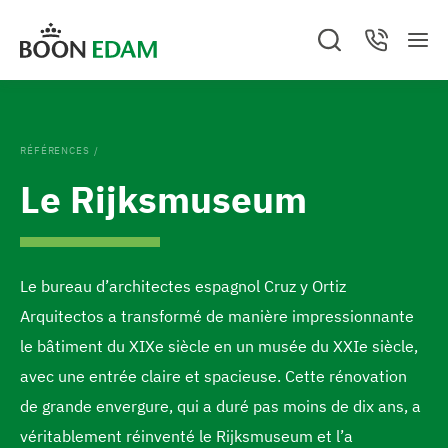
A
A
Vous êtes sur le site de Boon Edam BELGIQUE.
A
S
C
l
l
n
M
e
o
A
n
e
a
n
l
l
u
GO TO BOON EDAM UNITED STATES
l
n
r
t
l
c
a
u
e
e
l
e
h
c
Change location and/or language
.
t
r
r
r
C
e
I
RÉFÉRENCES
/
/
l
a
e
N
r
o
S
Le Rijksmuseum
s
u
n
P
à
I
e
R
c
b
d
l
A
T
o
a
a
I
O
n
s
Le bureau d’architectes espagnol Cruz y Ortiz
N
p
t
d
Arquitectos a transformé de manière impressionnante
a
e
e
le bâtiment du XIXe siècle en un musée du XXIe siècle,
g
n
p
avec une entrée claire et spacieuse. Cette rénovation
e
u
a
de grande envergure, qui a duré pas moins de dix ans, a
d
g
véritablement réinventé le Rijksmuseum et l’a
'