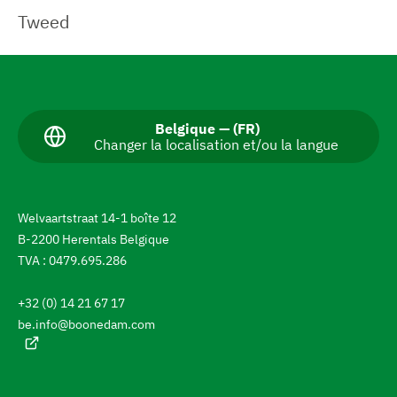
Tweed
A
l
l
L
Belgique — (FR)
Changer la localisation et/ou la langue
a
e
n
r
g
u
a
e
Welvaartstraat 14-1 boîte 12
a
u
B-2200 Herentals Belgique
c
c
t
TVA : 0479.695.286
u
h
e
+32 (0) 14 21 67 17
l
a
l
be.info@boonedam.com
n
e
:
g
e