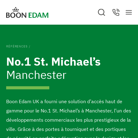
A
A
Vous êtes sur le site de Boon Edam BELGIQUE.
A
S
C
l
l
n
M
e
o
A
n
e
a
n
l
l
u
GO TO BOON EDAM UNITED STATES
l
n
r
t
l
c
a
u
e
e
l
e
h
c
Change location and/or language
.
t
r
r
r
C
e
I
RÉFÉRENCES
/
/
l
a
e
N
r
o
S
No.1 St. Michael’s
s
u
n
P
à
I
e
R
c
b
Manchester
d
l
A
T
o
a
a
I
O
n
s
N
p
t
d
a
Boon Edam UK a fourni une solution d’accès haut de
e
e
g
gamme pour le No.1 St. Michael’s à Manchester, l’un des
n
p
e
développements commerciaux les plus prestigieux de la
u
a
d
ville. Grâce à des portes à tourniquet et des portiques
g
'