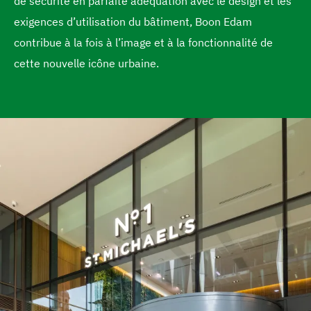
de sécurité en parfaite adéquation avec le design et les
e
a
exigences d’utilisation du bâtiment, Boon Edam
c
contribue à la fois à l’image et à la fonctionnalité de
c
cette nouvelle icône urbaine.
u
e
i
l