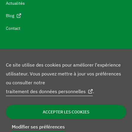
Actualités
e
r
Blog
a
Contact
u
x
i
n
Ce site utilise des cookies pour améliorer l'expérience
f
V
utilisateur. Vous pouvez mettre à jour vos préférences
o
L
F
o
ou consulter notre
r
i
a
l
traitement des données personnelles
.
I
m
n
c
g
Politique de confidentialité
Avertissement
n
f
a
k
e
o
Déclaration concernant les cookies
o
ACCEPTER LES COOKIES
t
r
e
b
n
m
i
d
o
s
a
Modifier ses préférences
t
o
I
o