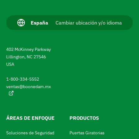
N
a
v
I
España
Cambiar ubicación y/o idioma
d
e
i
g
o
m
a
402 McKinney Parkway
a
a
r
Lillington, NC 27546
c
USA
h
t
u
a
a
1-800-334-5552
l
s
ventas@boonedam.mx
:
t
a
e
ÁREAS DE ENFOQUE
PRODUCTOS
l
m
Soluciones de Seguridad
Puertas Giratorias