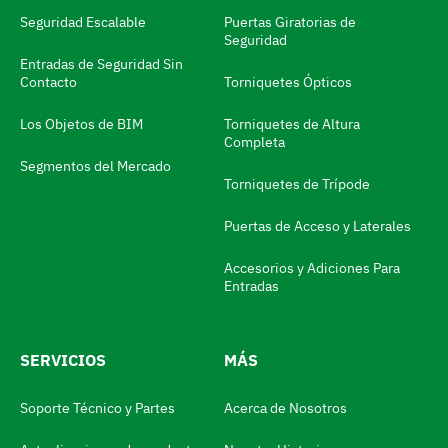
o
Seguridad Escalable
Puertas Giratorias de
d
Seguridad
i
Entradas de Seguridad Sin
Contacto
Torniquetes Ópticos
f
i
Los Objetos de BIM
Torniquetes de Altura
Completa
c
Segmentos del Mercado
a
Torniquetes de Trípode
d
Puertas de Acceso y Laterales
o
Accesorios y Adiciones Para
r
Entradas
d
e
SERVICIOS
MÁS
i
d
Soporte Técnico y Partes
Acerca de Nosotros
i