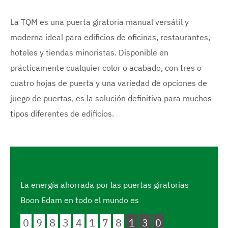
La TQM es una puerta giratoria manual versátil y
moderna ideal para edificios de oficinas, restaurantes,
hoteles y tiendas minoristas. Disponible en
prácticamente cualquier color o acabado, con tres o
cuatro hojas de puerta y una variedad de opciones de
juego de puertas, es la solución definitiva para muchos
tipos diferentes de edificios.
La energía ahorrada por las puertas giratorias
Boon Edam en todo el mundo es
0
9
8
3
4
1
7
8
1
3
1