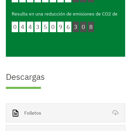
Resulta en una reducción de emisiones de CO2 de
0
4
4
3
5
0
9
6
3
0
9
Descargas
Folletos