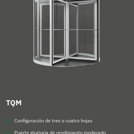
n
i
c
i
o
TQM
Configuración de tres o cuatro hojas
Puerta giratoria de rendimiento moderado