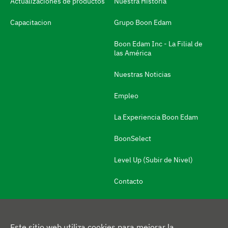
Actualizaciones de productos
Nuestra Historia
o
m
Capacitacion
Grupo Boon Edam
a
Boon Edam Inc - La Filial de
N
las América
a
Nuestras Noticias
v
e
Empleo
g
La Experiencia Boon Edam
a
BoonSelect
r
a
Level Up (Subir de Nivel)
l
Contacto
a
i
n
Este sitio web utiliza cookies para mejorar la