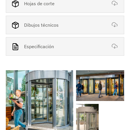
Hojas de corte
Dibujos técnicos
Especificación
V
e
r
i
m
a