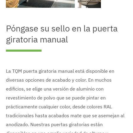
g
V
e
V
e
n
e
r
a
r
Póngase su sello en la puerta
i
u
i
m
m
m
giratoria manual
a
e
a
g
n
g
e
t
e
n
a
n
a
d
a
u
o
u
m
m
La TQM puerta giratoria manual está disponible en
e
e
n
diversas opciones de acabado y color. En muchos
n
t
t
edificios, se elige una versión de aluminio con
a
a
d
d
revestimiento de polvo que se puede pintar en
o
o
prácticamente cualquier color, desde colores RAL
tradicionales hasta acabados mate que se asemejan al
anodizado. Nuestras puertas giratorias están