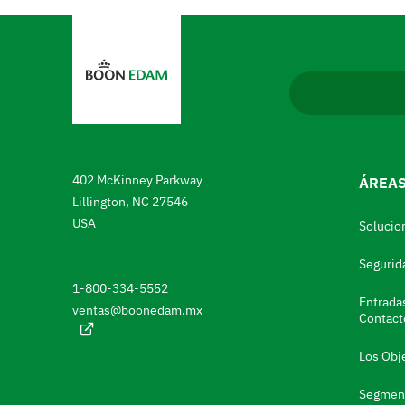
N
a
v
e
g
a
402 McKinney Parkway
ÁREAS
r
Lillington, NC 27546
h
USA
Solucio
a
Segurid
s
1-800-334-5552
t
Entrada
ventas@boonedam.mx
Contact
a
e
Los Obj
l
Segment