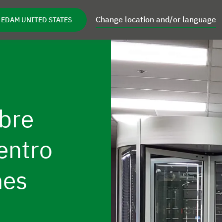
Change location and/or language
 EDAM UNITED STATES
oductos
Inspiración
Servicios
Acerca d
as de Enfoque
Open Productos
Open Inspiración
Open Servicios
bre
entro
nes