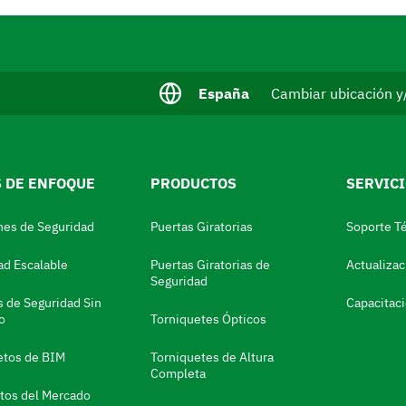
I
España
Cambiar ubicación y
d
i
o
m
a
 DE ENFOQUE
PRODUCTOS
SERVIC
a
c
t
nes de Seguridad
Puertas Giratorias
Soporte Té
u
a
ad Escalable
Puertas Giratorias de
Actualiza
l
Seguridad
:
s de Seguridad Sin
Capacitac
o
Torniquetes Ópticos
etos de BIM
Torniquetes de Altura
Completa
os del Mercado