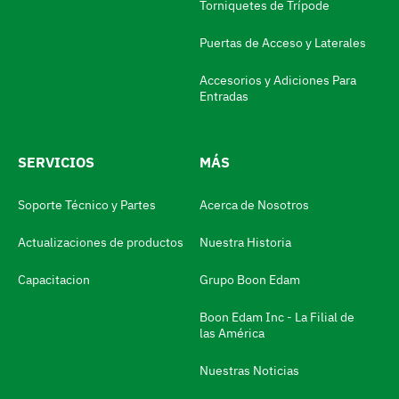
a
Torniquetes de Trípode
d
Puertas de Acceso y Laterales
o
Accesorios y Adiciones Para
r
Entradas
d
e
SERVICIOS
MÁS
i
d
Soporte Técnico y Partes
Acerca de Nosotros
i
Actualizaciones de productos
Nuestra Historia
o
m
Capacitacion
Grupo Boon Edam
a
Boon Edam Inc - La Filial de
N
las América
a
Nuestras Noticias
v