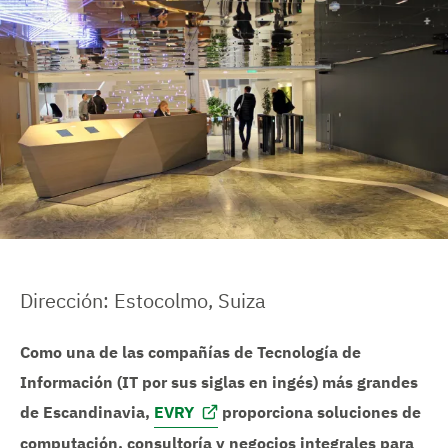
n
i
c
i
o
Dirección: Estocolmo, Suiza
Como una de las compañías de Tecnología de
Información (IT por sus siglas en ingés) más grandes
de Escandinavia,
EVRY
proporciona soluciones de
computación, consultoría y negocios integrales para