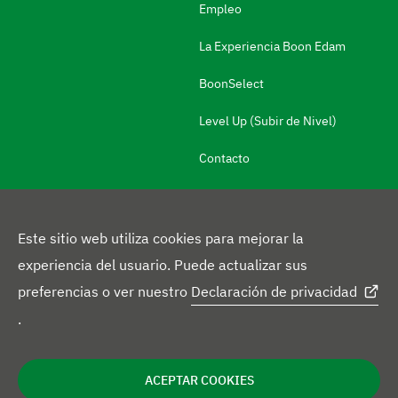
e
Empleo
g
La Experiencia Boon Edam
a
BoonSelect
r
a
Level Up (Subir de Nivel)
l
Contacto
a
i
n
Este sitio web utiliza cookies para mejorar la
f
experiencia del usuario. Puede actualizar sus
o
S
preferencias o ver nuestro
Declaración de privacidad
r
L
X
F
í
.
m
i
p
a
g
I
a
n
r
c
u
Política de privacidad
Renuncia
Declaración sobre cookies
n
c
ACEPTAR COOKIES
f
k
o
e
e
o