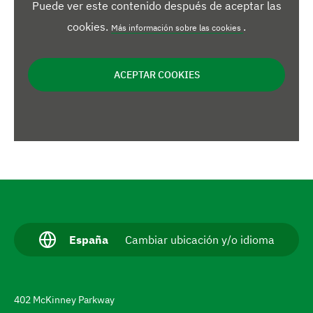
Puede ver este contenido después de aceptar las
cookies.
.
Más información sobre las cookies
ACEPTAR COOKIES
N
a
v
I
España
Cambiar ubicación y/o idioma
d
e
i
g
o
m
a
402 McKinney Parkway
a