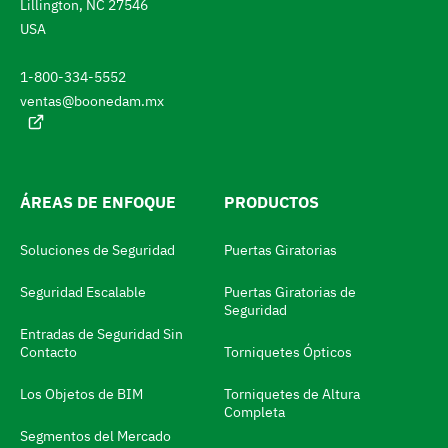
a
r
Lillington, NC 27546
c
USA
h
t
u
a
a
1-800-334-5552
l
s
ventas@boonedam.mx
:
t
a
e
ÁREAS DE ENFOQUE
PRODUCTOS
l
m
Soluciones de Seguridad
Puertas Giratorias
o
Seguridad Escalable
Puertas Giratorias de
d
Seguridad
i
Entradas de Seguridad Sin
Contacto
Torniquetes Ópticos
f
i
Los Objetos de BIM
Torniquetes de Altura
Completa
c
Segmentos del Mercado